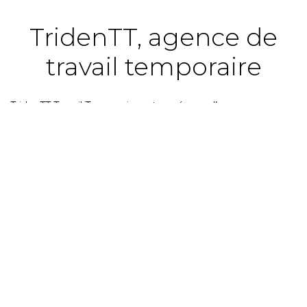
TridenTT, agence de
travail temporaire
TridenTT Travail Temporaire est un réseau d’agence
d’emplois intérimaires spécialisé dans les métiers du BTP et
de l'industrie. Créé en 2003, Tridentt est la première
marque de travail temporaire du Groupe Mare Nostrum.
Bien que généralistes, nous avons tout de même
segmenté nos spécialisations à travers différentes couleurs
afin de répondre avec expertise à chaque domaine
d’activité.